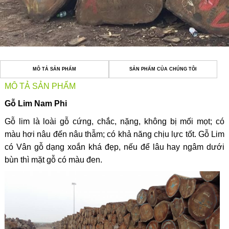
MÔ TẢ SẢN PHẨM
SẢN PHẨM CỦA CHÚNG TÔI
MÔ TẢ SẢN PHẨM
Gỗ Lim Nam Phi
Gỗ lim là loài gỗ cứng, chắc, nặng, không bị mối mọt; có
màu hơi nâu đến nâu thẫm; có khả năng chịu lực tốt. Gỗ Lim
có Vân gỗ dạng xoắn khá đẹp, nếu để lâu hay ngâm dưới
bùn thì mặt gỗ có màu đen.