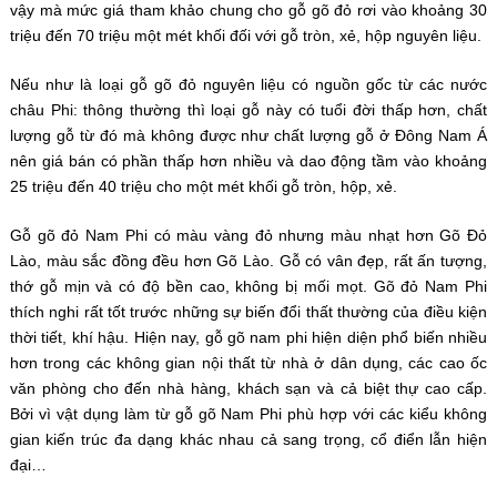
vậy mà mức giá tham khảo chung cho gỗ gõ đỏ rơi vào khoảng 30
triệu đến 70 triệu một mét khối đối với gỗ tròn, xẻ, hộp nguyên liệu.
Nếu như là loại gỗ gõ đỏ
nguyên liệu có nguồn gốc từ các nước
châu Phi: thông thường thì loại gỗ này có tuổi đời thấp hơn, chất
lượng gỗ từ đó mà không được như chất lượng gỗ ở Đông Nam Á
nên giá bán có phần thấp hơn nhiều và dao động tầm vào khoảng
25 triệu đến 40 triệu cho một mét khối gỗ tròn, hộp, xẻ.
Gỗ gõ đỏ Nam Phi có màu vàng đỏ nhưng màu nhạt hơn Gõ Đỏ
Lào, màu sắc đồng đều hơn Gõ Lào. Gỗ có vân đẹp, rất ấn tượng,
thớ gỗ mịn và có độ bền cao, không bị mối mọt.
Gõ đỏ Nam Phi
thích nghi rất tốt trước những sự biến đổi thất thường của điều kiện
thời tiết, khí hậu. Hiện nay, gỗ gõ nam phi
hiện diện phổ biến nhiều
hơn trong các không gian nội thất từ nhà ở dân dụng, các cao ốc
văn phòng cho đến nhà hàng, khách sạn và cả biệt thự cao cấp.
Bởi vì vật dụng làm từ
gỗ gõ Nam Phi phù hợp với các kiểu không
gian kiến trúc đa dạng khác nhau cả sang trọng, cổ điển lẫn hiện
đại…