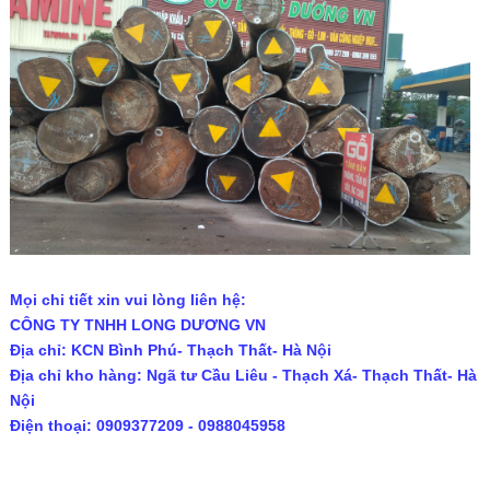
Mọi chi tiết xin vui lòng liên hệ:
CÔNG TY TNHH LONG DƯƠNG VN
Địa chỉ: KCN Bình Phú- Thạch Thất- Hà Nội
Địa chỉ kho hàng: Ngã tư Cầu Liêu - Thạch Xá- Thạch Thất- Hà
Nội
Điện thoại: 0909377209 - 0988045958