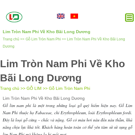
Lim Tròn Nam Phi Về Kho Bãi Long Dương
Trang chủ >>
Gỗ Lim Tròn Nam Phi >>
Lim Tròn Nam Phi Về Kho Bãi Long
Dương
Lim Tròn Nam Phi Về Kho
Bãi Long Dương
Trang chủ >>
GỖ LIM
>>
Gỗ Lim Tròn Nam Phi
Lim Tròn Nam Phi Về Kho Bãi Long Dương
Gỗ lim nam phi là một trong những loại gỗ quý hiếm hiện nay. Gỗ Lim
Nam Phi thuộc họ Fabaceae, chi Erythrophleum, loài Erythrophleum fordi.
Đây là loại gỗ cứng – chắc và nặng. Gỗ có màu hơi nâu đến nâu thẫm, khả
năng chịu lực khá tốt. Khách hàng hoàn toàn có thể yên tâm sử sử sụng gỗ
lim Nam Phi mà không lo bị mối mọt.