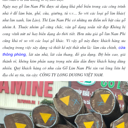
Ngày nay gỗ lim Nam Phi được sử dụng khá phổ biến trong các công trình
nhà ở để làm bàn, ghế, cửa, giường, tủ v.v… So với các loại gỗ lim khác(
như lim xanh, lim Lào). Thì Lim Nam Phi có những ưu điểm nổi bật của gỗ
nhóm A. Thuộc nhóm gỗ cứng chắc, vân gỗ dạng xoắn rất đẹp Không bị
cong vênh nứt nẻ hay biến dạng do thời tiết. Hơn nữa giá gỗ lim Nam Phi
cũng khá rẻ so với các loại gỗ khác. Vì vậy gỗ này được khách hàng ưa
chuộng trong việc xây dựng và thiết kế nội thất như là: làm cửa chính,
cửa
lát sàn nhà, lát cầu thang, đồ gia dụng. Độ bền cao, giá
thông phòng
,
thành rẻ, không kém phần sang trọng nên dần dần được khách hàng dùng
nhiều. Quý khách hàng có nhu cầu Gỗ Lim Nam Phi xin vui lòng liên hệ
địa chỉ uy tín, tin cậy: CÔNG TY LONG DƯƠNG VIỆT NAM.