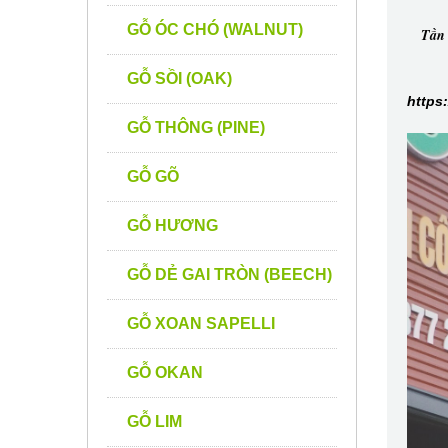
GỖ ÓC CHÓ (WALNUT)
Tần 
GỖ SỒI (OAK)
https
GỖ THÔNG (PINE)
GỖ GÕ
GỖ HƯƠNG
GỖ DẺ GAI TRÒN (BEECH)
GỖ XOAN SAPELLI
GỖ OKAN
GỖ LIM