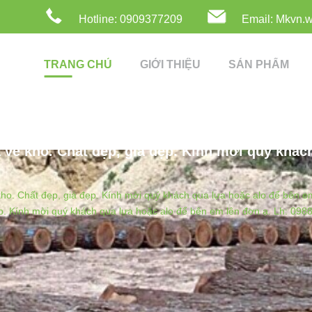
Hotline: 0909377209
Email: Mkvn.
TRANG CHỦ
GIỚI THIỆU
SẢN PHẨM
về kho. Chất đẹp, giá đẹp. Kính mời quý khác
ho. Chất đẹp, giá đẹp. Kính mời quý khách qua lựa hoặc alo để bên
p. Kính mời quý khách qua lựa hoặc alo để bên em lên đơn ạ. Lh: 0