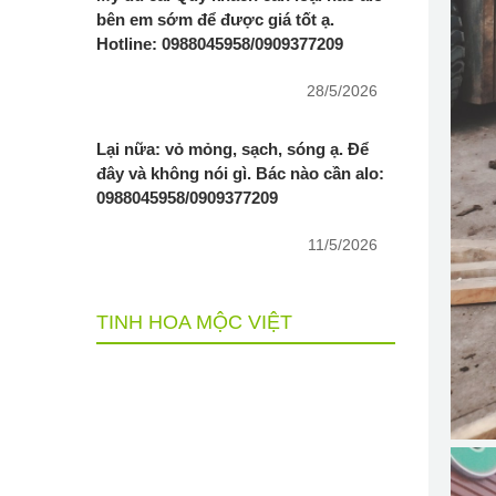
bên em sớm để được giá tốt ạ.
Hotline: 0988045958/0909377209
28/5/2026
Lại nữa: vỏ mỏng, sạch, sóng ạ. Để
đây và không nói gì. Bác nào cần alo:
0988045958/0909377209
11/5/2026
TINH HOA MỘC VIỆT