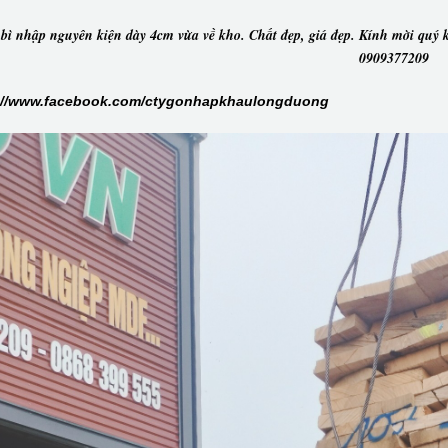
bì nhập nguyên kiện dày 4cm vừa về kho. Chất đẹp, giá đẹp. Kính mời quý k
0909377209
://www.facebook.com/ctygonhapkhaulongduong