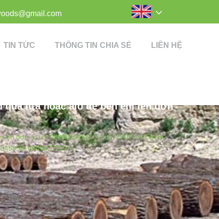
woods@gmail.com
TIN TỨC
THÔNG TIN CHIA SẺ
LIÊN HỆ
h qua lựa hoặc alo để bên em lên đơn
 em lên đơn ạ. Lh: 0988045958/ 0909377209 >>
Tần bì
988045958/ 0909377209