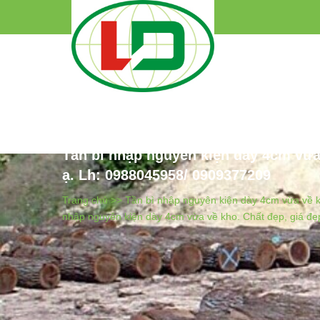
Tần bì nhập nguyên kiện dày 4cm vừa 
ạ. Lh: 0988045958/ 0909377209
Trang chủ >>
Tần bì nhập nguyên kiện dày 4cm vừa về k
nhập nguyên kiện dày 4cm vừa về kho. Chất đẹp, giá đẹ