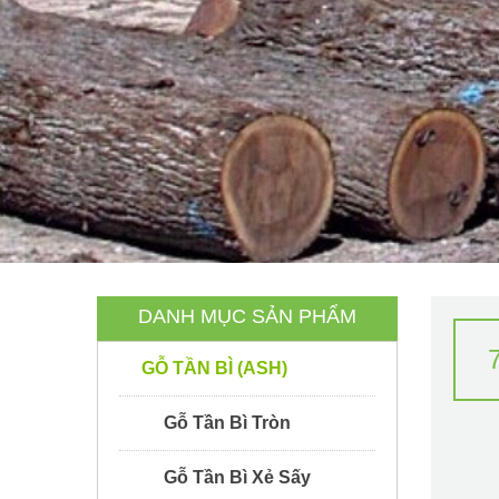
DANH MỤC SẢN PHẨM
GỖ TẦN BÌ (ASH)
Gỗ Tần Bì Tròn
Gỗ Tần Bì Xẻ Sấy