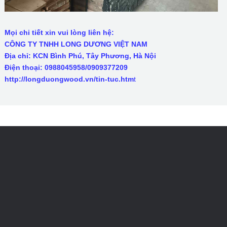
Mọi chi tiết xin vui lòng liên hệ:
CÔNG TY TNHH LONG DƯƠNG VIỆT NAM
Địa chỉ: KCN Bình Phú, Tây Phương, Hà Nội
Điện thoại: 0988045958/0909377209
http://longduongwood.vn/tin-tuc.htm
t