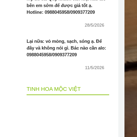
bên em sớm để được giá tốt ạ.
Hotline: 0988045958/0909377209
28/5/2026
Lại nữa: vỏ mỏng, sạch, sóng ạ. Để
đây và không nói gì. Bác nào cần alo:
0988045958/0909377209
11/5/2026
TINH HOA MỘC VIỆT