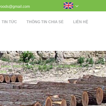
woods@gmail.com
TIN TỨC
THÔNG TIN CHIA SẺ
LIÊN HỆ
ội lựa sớm nhé ạ, hoặc alo hotline:
o hotline: 0909377209/ 0988045958 >>
Gõ JATOBA kho
45958