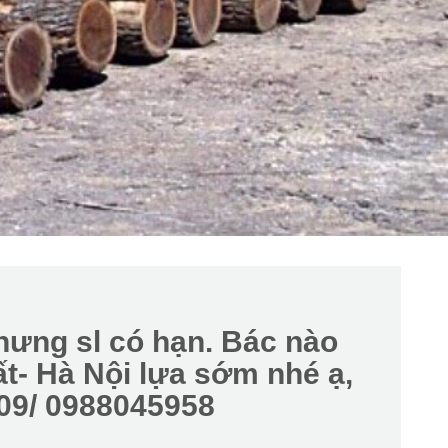
ưng sl có hạn. Bác nào
t- Hà Nội lựa sớm nhé ạ,
209/ 0988045958