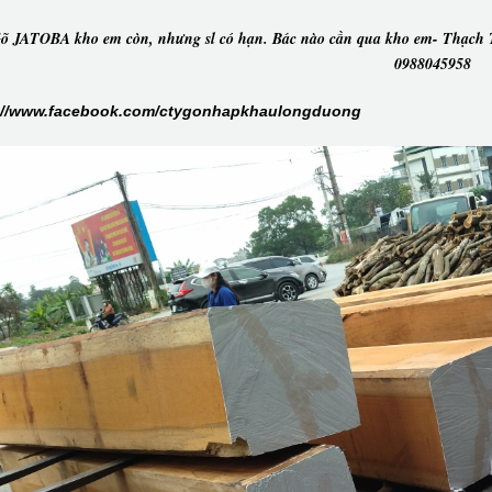
õ JATOBA kho em còn, nhưng sl có hạn. Bác nào cần qua kho em- Thạch Th
0988045958
://www.facebook.com/ctygonhapkhaulongduong