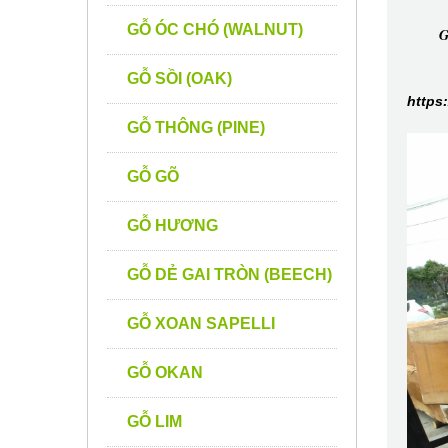
GỖ ÓC CHÓ (WALNUT)
G
GỖ SỒI (OAK)
https
GỖ THÔNG (PINE)
GỖ GÕ
GỖ HƯƠNG
GỖ DẺ GAI TRÒN (BEECH)
GỖ XOAN SAPELLI
GỖ OKAN
GỖ LIM