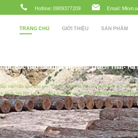
Hotline: 0909377209
Email: Mkvn.
TRANG CHỦ
GIỚI THIỆU
SẢN PHẨM
ạn. Bác nào cần qua kho em- Thạch Thất- Hà N
Bác nào cần qua kho em- Thạch Thất- Hà Nội lựa sớm nhé ạ, hoặc al
h Thất- Hà Nội lựa sớm nhé ạ, hoặc alo hotline: 0909377209/ 09880