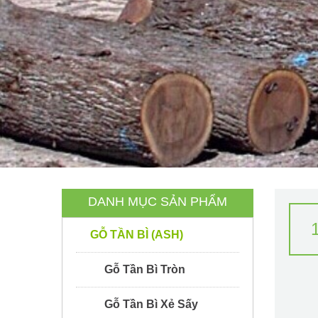
DANH MỤC SẢN PHẨM
GỖ TẦN BÌ (ASH)
Gỗ Tần Bì Tròn
Gỗ Tần Bì Xẻ Sấy