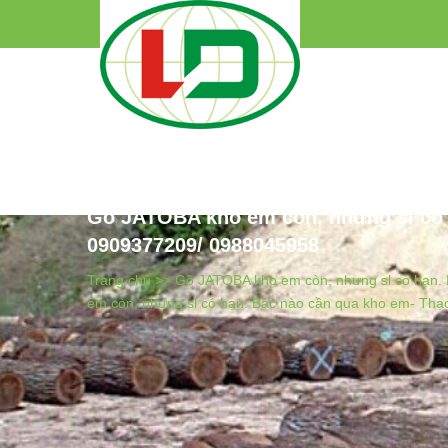
Gõ JATOBA kho em còn, nhưng sl có h
0909377209/ 0988045958
Trang chủ >>
Gõ JATOBA kho em còn, nhưng sl có hạn. 
em còn, nhưng sl có hạn. Bác nào cần qua kho em- Thạc